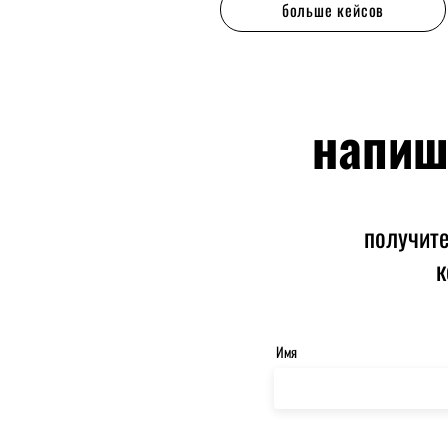
больше кейсов
напиш
получит
к
Имя